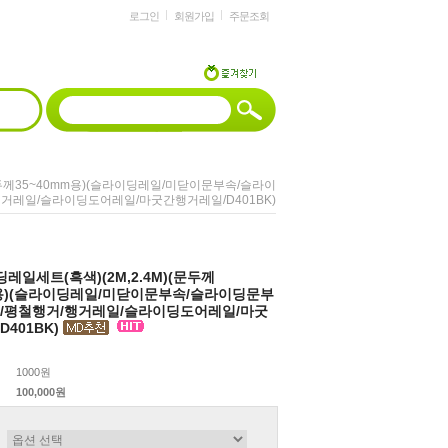
로그인
회원가입
주문조회
(문두께35~40mm용)(슬라이딩레일/미닫이문부속/슬라이
거레일/슬라이딩도어레일/마굿간행거레일/D401BK)
레일세트(흑색)(2M,2.4M)(문두께
m용)(슬라이딩레일/미닫이문부속/슬라이딩문부
/평철행거/행거레일/슬라이딩도어레일/마굿
401BK)
1000원
100,000원