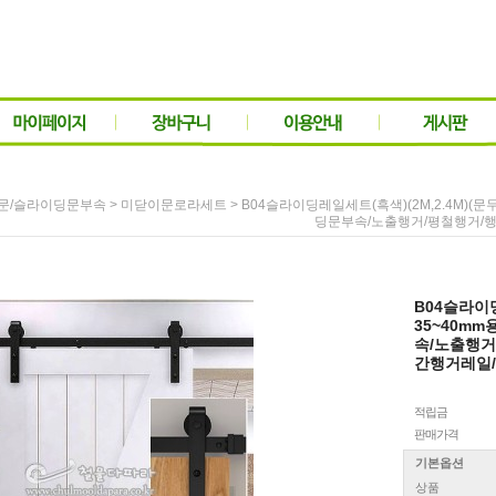
>
> B04슬라이딩레일세트(흑색)(2M,2.4M)
문/슬라이딩문부속
미닫이문로라세트
딩문부속/노출행거/평철행거/행
B04슬라이딩
35~40m
속/노출행거
간행거레일/D
적립금
판매가격
기본옵션
상품