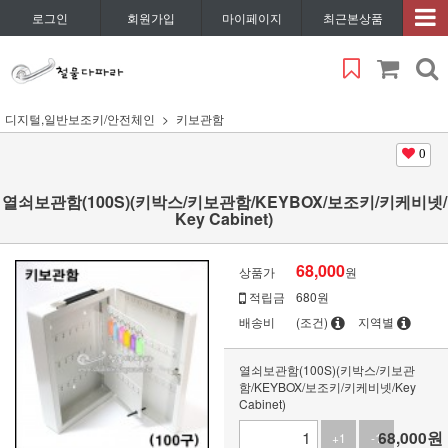
로그인
회원가입
마이페이지
최근본상품
디지털,일반보조키/안전체인
키보관함
0
열쇠보관함(100S)(키박스/키보관함/KEYBOX/보조키/키케비넷/
Key Cabinet)
68,000
상품가
원
적립금
680원
배송비
(조건)
지역별
열쇠보관함(100S)(키박스/키보관
함/KEYBOX/보조키/키케비넷/Key
Cabinet)
68,000
원
+1
-1