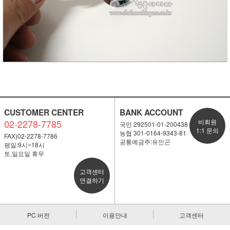
CUSTOMER CENTER
BANK ACCOUNT
02-2278-7785
비회원
국민 292501-01-200438
1:1 문의
농협 301-0164-9343-81
FAX)02-2278-7786
공통예금주:유인곤
평일:9시~18시
토,일요일 휴무
고객센터
연결하기
PC 버전
이용안내
고객센터