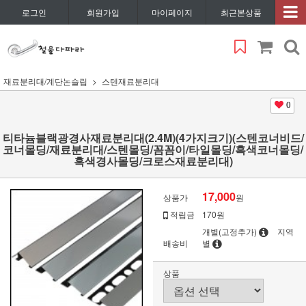
로그인
회원가입
마이페이지
최근본상품
재료분리대/계단논슬립
스텐재료분리대
0
티타늄블랙광경사재료분리대(2.4M)(4가지크기)(스텐코너비드/
코너몰딩/재료분리대/스텐몰딩/꼼꼼이/타일몰딩/흑색코너몰딩/
흑색경사몰딩/크로스재료분리대)
17,000
상품가
원
적립금
170원
개별(고정추가)
지역
배송비
별
상품