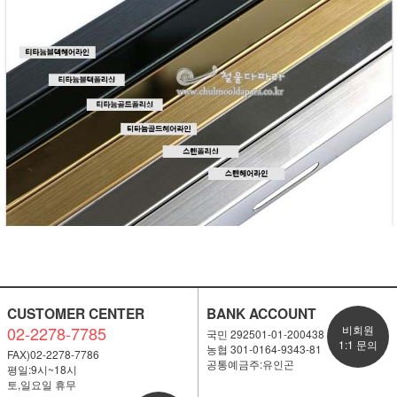
CUSTOMER CENTER
BANK ACCOUNT
02-2278-7785
비회원
국민 292501-01-200438
1:1 문의
농협 301-0164-9343-81
FAX)02-2278-7786
공통예금주:유인곤
평일:9시~18시
토,일요일 휴무