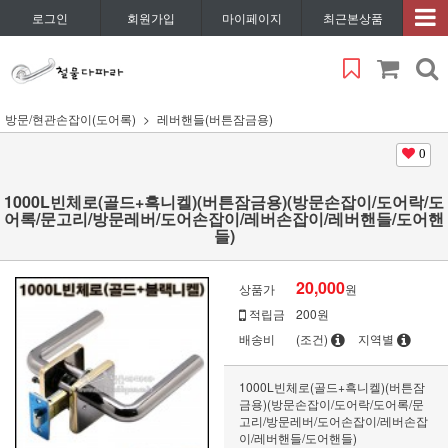
로그인
회원가입
마이페이지
최근본상품
방문/현관손잡이(도어록)
레버핸들(버튼잠금용)
0
1000L빈체로(골드+흑니켈)(버튼잠금용)(방문손잡이/도어락/도
어록/문고리/방문레버/도어손잡이/레버손잡이/레버핸들/도어핸
들)
20,000
상품가
원
적립금
200원
배송비
(조건)
지역별
1000L빈체로(골드+흑니켈)(버튼잠
금용)(방문손잡이/도어락/도어록/문
고리/방문레버/도어손잡이/레버손잡
이/레버핸들/도어핸들)