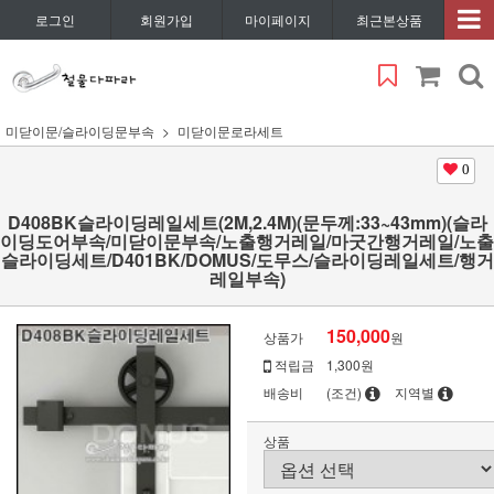
로그인
회원가입
마이페이지
최근본상품
미닫이문/슬라이딩문부속
미닫이문로라세트
0
D408BK슬라이딩레일세트(2M,2.4M)(문두께:33~43mm)(슬라
이딩도어부속/미닫이문부속/노출행거레일/마굿간행거레일/노출
슬라이딩세트/D401BK/DOMUS/도무스/슬라이딩레일세트/행거
레일부속)
150,000
상품가
원
적립금
1,300원
배송비
(조건)
지역별
상품