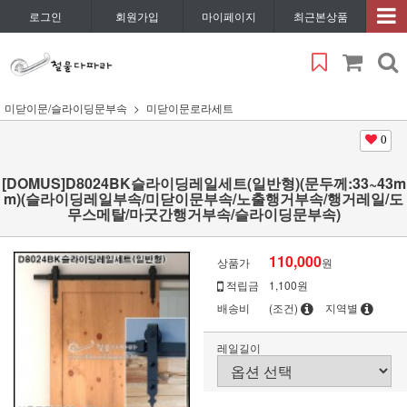
로그인
회원가입
마이페이지
최근본상품
미닫이문/슬라이딩문부속
미닫이문로라세트
0
[DOMUS]D8024BK슬라이딩레일세트(일반형)(문두께:33~43m
m)(슬라이딩레일부속/미닫이문부속/노출행거부속/행거레일/도
무스메탈/마굿간행거부속/슬라이딩문부속)
110,000
상품가
원
적립금
1,100원
배송비
(조건)
지역별
레일길이