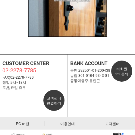
CUSTOMER CENTER
BANK ACCOUNT
02-2278-7785
비회원
국민 292501-01-200438
1:1 문의
농협 301-0164-9343-81
FAX)02-2278-7786
공통예금주:유인곤
평일:9시~18시
토,일요일 휴무
고객센터
연결하기
PC 버전
이용안내
고객센터