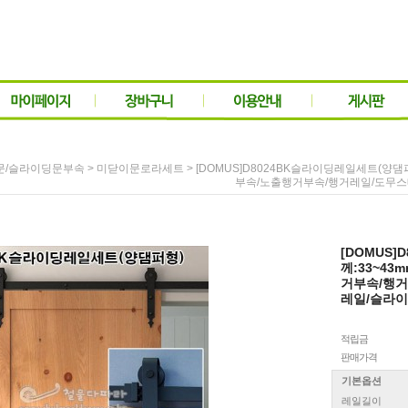
>
> [DOMUS]D8024BK슬라이딩레일세트(양
문/슬라이딩문부속
미닫이문로라세트
부속/노출행거부속/행거레일/도무
[DOMUS
께:33~4
거부속/행
레일/슬라
적립금
판매가격
기본옵션
레일길이