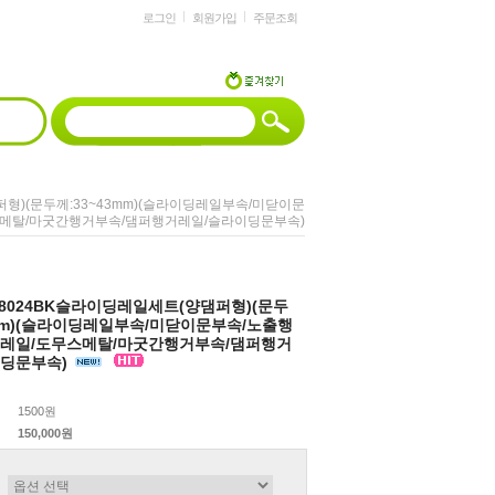
로그인
회원가입
주문조회
댐퍼형)(문두께:33~43mm)(슬라이딩레일부속/미닫이문
스메탈/마굿간행거부속/댐퍼행거레일/슬라이딩문부속)
]D8024BK슬라이딩레일세트(양댐퍼형)(문두
3mm)(슬라이딩레일부속/미닫이문부속/노출행
거레일/도무스메탈/마굿간행거부속/댐퍼행거
이딩문부속)
1500원
150,000원