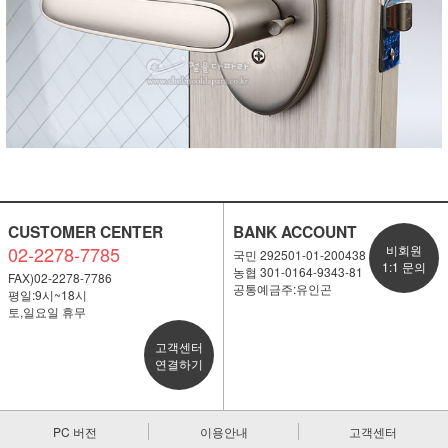
CUSTOMER CENTER
BANK ACCOUNT
02-2278-7785
비회원
국민 292501-01-200438
1:1 문의
농협 301-0164-9343-81
FAX)02-2278-7786
공통예금주:유인곤
평일:9시~18시
토,일요일 휴무
고객센터
연결하기
PC 버전
이용안내
고객센터