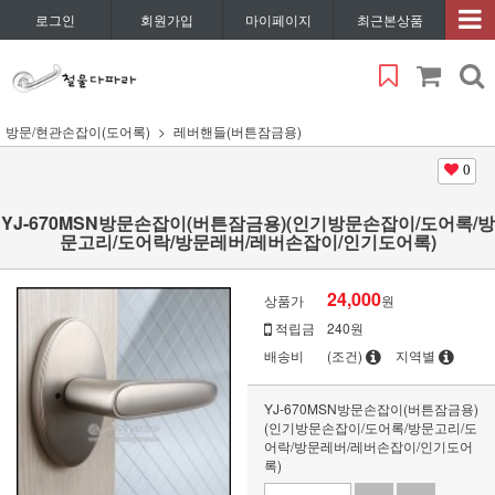
로그인
회원가입
마이페이지
최근본상품
방문/현관손잡이(도어록)
레버핸들(버튼잠금용)
0
YJ-670MSN방문손잡이(버튼잠금용)(인기방문손잡이/도어록/방
문고리/도어락/방문레버/레버손잡이/인기도어록)
24,000
상품가
원
적립금
240원
배송비
(조건)
지역별
YJ-670MSN방문손잡이(버튼잠금용)
(인기방문손잡이/도어록/방문고리/도
어락/방문레버/레버손잡이/인기도어
록)