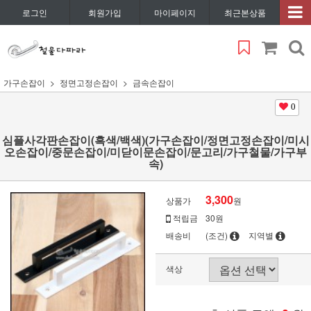
로그인
회원가입
마이페이지
최근본상품
가구손잡이
정면고정손잡이
금속손잡이
0
심플사각판손잡이(흑색/백색)(가구손잡이/정면고정손잡이/미시
오손잡이/중문손잡이/미닫이문손잡이/문고리/가구철물/가구부
속)
3,300
상품가
원
적립금
30원
배송비
(조건)
지역별
색상