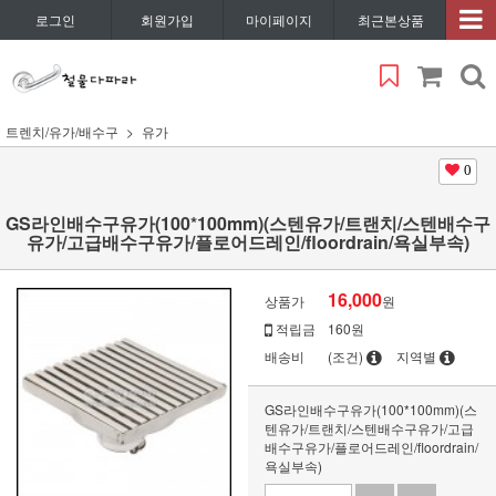
로그인
회원가입
마이페이지
최근본상품
트렌치/유가/배수구
유가
0
GS라인배수구유가(100*100mm)(스텐유가/트랜치/스텐배수구
유가/고급배수구유가/플로어드레인/floordrain/욕실부속)
16,000
상품가
원
적립금
160원
배송비
(조건)
지역별
GS라인배수구유가(100*100mm)(스
텐유가/트랜치/스텐배수구유가/고급
배수구유가/플로어드레인/floordrain/
욕실부속)