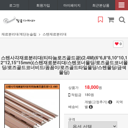
로그인
회원가입
마이페이지
최근본상품
재료분리대/계단논슬립
스텐재료분리대
0
스텐사각재료분리대(티타늄로즈골드광)(2.4M)(6*6,8*8,10*10,1
2*12,15*15mm)(스텐재료분리대/스텐코너몰딩/로즈골드코너몰
딩/로즈골드코너비드/꼼꼼이/로즈골드타일몰딩/스텐몰딩/금색
몰딩)
18,000
상품가
원
적립금
180원
개별(고정추가)
지역
배송비
별
규격