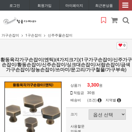
로그인
회원가입
마이페이지
최근본상품
가구손잡이
1구손잡이
신주주물손잡이
0
황동육각가구손잡이(엔틱)(4가지크기)(1구가구손잡이/신주가구
손잡이/황동손잡이/신주손잡이/싱크대손잡이/서랍손잡이/금색
가구손잡이/장농손잡이/쓰마미/문고리/가구철물/가구부속)
3,300
상품가
원
적립금
30원
배송비
(조건)
지역별
크기
사용할문
의두께