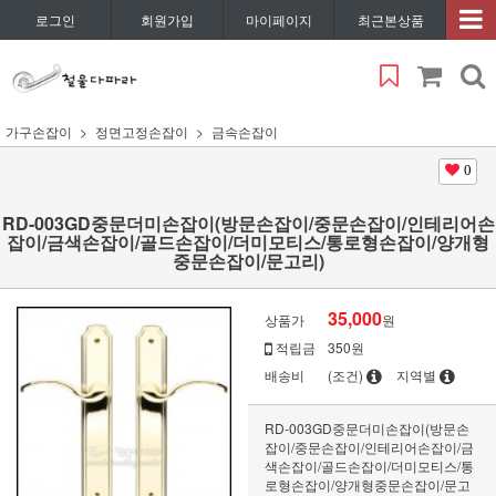
로그인
회원가입
마이페이지
최근본상품
가구손잡이
정면고정손잡이
금속손잡이
0
RD-003GD중문더미손잡이(방문손잡이/중문손잡이/인테리어손
잡이/금색손잡이/골드손잡이/더미모티스/통로형손잡이/양개형
중문손잡이/문고리)
35,000
상품가
원
적립금
350원
배송비
(조건)
지역별
RD-003GD중문더미손잡이(방문손
잡이/중문손잡이/인테리어손잡이/금
색손잡이/골드손잡이/더미모티스/통
로형손잡이/양개형중문손잡이/문고