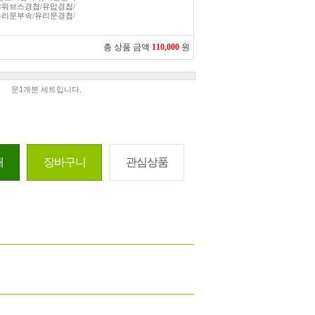
워브스경첩/유압경첩/
리문부속/유리문경첩/
총 상품 금액
110,000
원
문1개분 세트입니다.
매
장바구니
관심상품