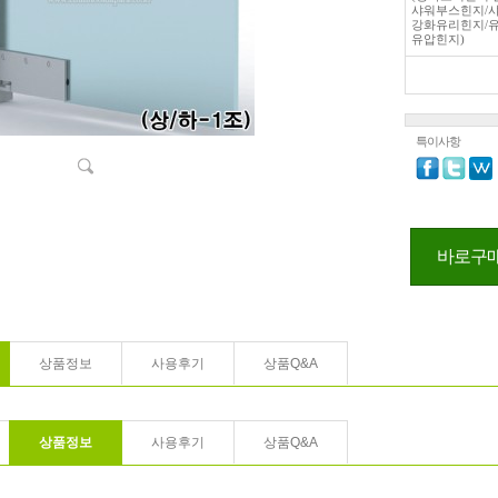
샤워부스힌지/샤
강화유리힌지/유
유압힌지)
특이사항
바로구
상품정보
사용후기
상품Q&A
상품정보
사용후기
상품Q&A