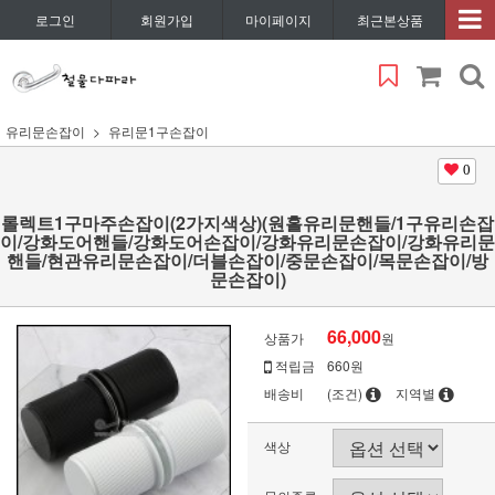
로그인
회원가입
마이페이지
최근본상품
유리문손잡이
유리문1구손잡이
0
롤렉트1구마주손잡이(2가지색상)(원홀유리문핸들/1구유리손잡
이/강화도어핸들/강화도어손잡이/강화유리문손잡이/강화유리문
핸들/현관유리문손잡이/더블손잡이/중문손잡이/목문손잡이/방
문손잡이)
66,000
상품가
원
적립금
660원
배송비
(조건)
지역별
색상