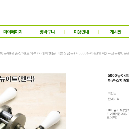
>
> 5000뉴아트(엔틱)(욕실용)(
방문/현관손잡이(도어록)
레버핸들(버튼잠금용)
5000뉴아
어손잡이/레
적립금
판매가격
5000뉴아트(엔
도어록/문고리/
도어락)