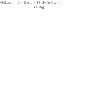
큐비클스토
큐비클스토퍼겸옷걸이(화장실칸
2,800원