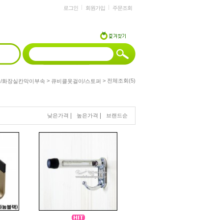
로그인
회원가입
주문조회
>
> 전체조회(5)
/화장실칸막이부속
큐비클옷걸이/스토퍼
|
|
낮은가격
높은가격
브랜드순