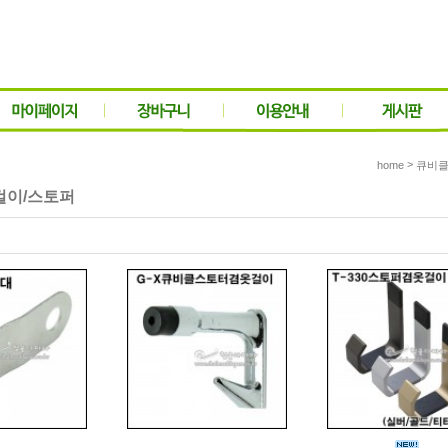
>
home
큐비클
걸이/스토퍼