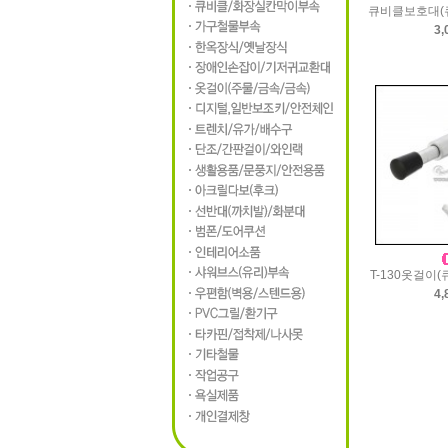
큐비클보호대(
3,
T-130옷걸이
4,