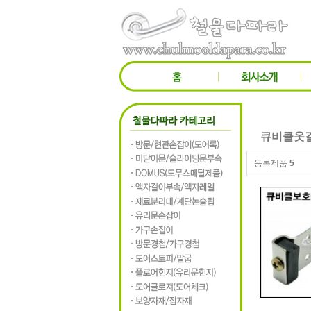
큐비클옷
등록제품
5