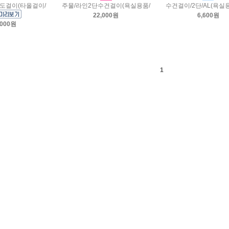
도걸이(타올걸이/
주물/라인2단수건걸이(욕실용품/
수건걸이/2단/AL(욕실
22,000원
6,600원
,000원
1