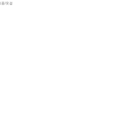
용품/옷걸