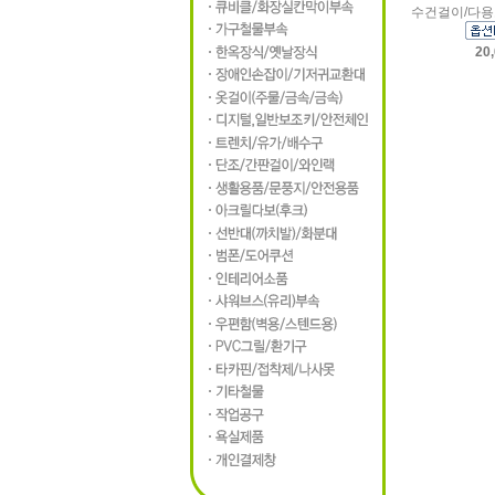
수건걸이/다용
20