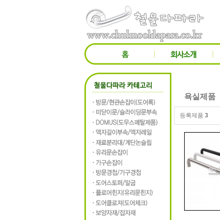
욕실제품
등록제품
3