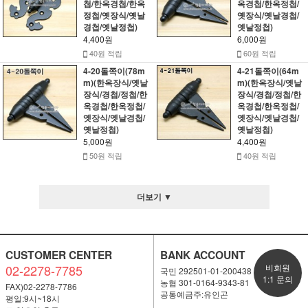
첩/한옥경첩/한옥
옥경첩/한옥정첩/
정첩/옛장식/옛날
옛장식/옛날경첩/
경첩/옛날정첩)
옛날정첩)
4,400원
6,000원
40원 적립
60원 적립
4-20돌쪽이(78m
4-21돌쪽이(64m
m)(한옥장식/옛날
m)(한옥장식/옛날
장식/경첩/정첩/한
장식/경첩/정첩/한
옥경첩/한옥정첩/
옥경첩/한옥정첩/
옛장식/옛날경첩/
옛장식/옛날경첩/
옛날정첩)
옛날정첩)
5,000원
4,400원
50원 적립
40원 적립
더보기 ▼
CUSTOMER CENTER
BANK ACCOUNT
02-2278-7785
비회원
국민 292501-01-200438
1:1 문의
농협 301-0164-9343-81
FAX)02-2278-7786
공통예금주:유인곤
평일:9시~18시