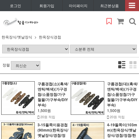
로그인
회원가입
마이페이지
최근본상품
한옥장식/옛날장식
한옥장식경첩
정렬
구름경첩(소)(흑색/
구름경첩(대)(흑색/
엔틱/백색)(가구경
엔틱/백색)(가구경
첩/소품정첩/가구
첩/소품정첩/가구
철물/가구부속/DIY
철물/가구부속/DIY
부속)
부속)
1,500원
1,500원
20원 적립
20원 적립
3-15돌쪽이용경첩
4-19돌쪽이(103m
(90mm)(한옥장식/
m)(한옥장식/옛날
옛날장식/경첩/정
장식/경첩/정첩/한