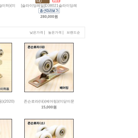
g이하)(미
[슬라이딩레일]D38021슬라이딩레
280,000원
|
|
낮은가격
높은가격
브랜드순
(2020)
존슨로라(대)(베어링)(미닫이문
15,000원