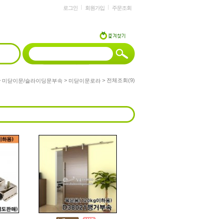
로그인
회원가입
주문조회
>
>
> 전체조회(9)
미닫이문/슬라이딩문부속
미닫이문로라