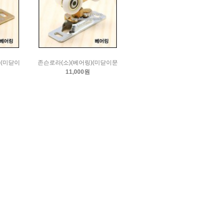
)(미닫이
존슨로라(소)(베어링)(미닫이문
11,000원