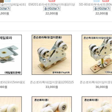
1BK슬라이딩레일세트(
EM201로라세트(80kg이하용)(미닫
SD-80로라부속세트(80k
,000원
22,000원
22,000원
라(유리5mm용)(
존슨로라특대(접이문용)(2002)(5
존슨로라특대(미닫이문용)
980원
33,000원
36,000원