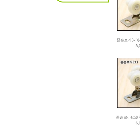
존슨로라(대)
8,
존슨로라(소)(
6,