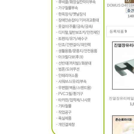
DOMUS D40
140
등록제품
9
진열장유리레일로
1,