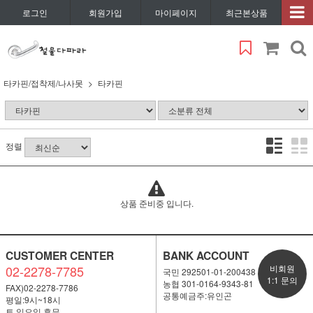
로그인
회원가입
마이페이지
최근본상품
타카핀/접착제/나사못
타카핀
정렬
상품 준비중 입니다.
CUSTOMER CENTER
BANK ACCOUNT
02-2278-7785
비회원
국민 292501-01-200438
1:1 문의
농협 301-0164-9343-81
FAX)02-2278-7786
공통예금주:유인곤
평일:9시~18시
토,일요일 휴무