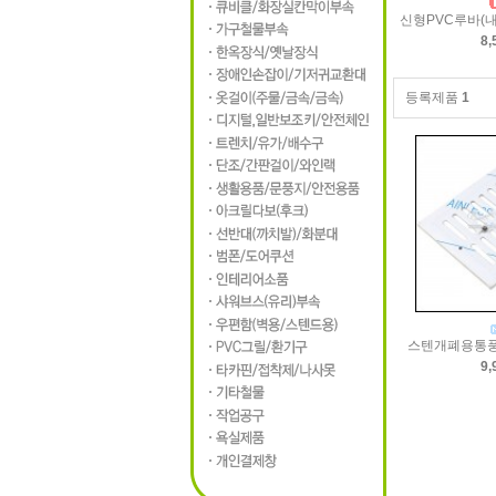
신형PVC루바(내경
8,
등록제품
1
스텐개폐용통풍
9,