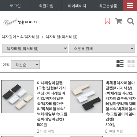
로그인
회원가입
마이페이지
최근본상품
액자걸이부속/액자레일
액자레일(픽쳐레일)
정렬
미니레일마감캡
벽체용액자레일마
(구형/신형)(3가지
감캡(3가지색상)
색상)(미니레일마
(벽체레일마감캡/
감캡/액자레일부
액자레일부속/액자
속/액자레일마구
레일마구리/픽쳐레
리/픽쳐레일부속/
일부속/벽체레일부
벽체레일부속/그림
속/그림걸이레일마
걸이레일마감캡)
감캡)
500원
800원
10원 적립
10원 적립