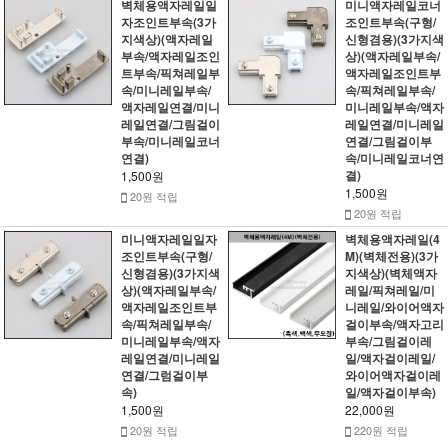
벽체용액자레일일
미니액자레일코너
자조인트부속(3가
조인트부속(구형/
지색상)(액자레일
신형겸용)(3가지색
부속/액자레일조인
상)(액자레일부속/
트부속/픽쳐레일부
액자레일조인트부
속/미니레일부속/
속/픽쳐레일부속/
액자레일연결/미니
미니레일부속/액자
레일연결/그림걸이
레일연결/미니레일
부속/미니레일코너
연결/그림걸이부
연결)
속/미니레일코너연
결)
1,500원
1,500원
20원 적립
20원 적립
미니액자레일일자
벽체용액자레일(4
조인트부속(구형/
M)(벽체전용)(3가
신형겸용)(3가지색
지색상)(벽체액자
상)(액자레일부속/
레일/픽쳐레일/미
액자레일조인트부
니레일/와이어액자
속/픽쳐레일부속/
걸이부속/액자고리
미니레일부속/액자
부속/그림걸이레
레일연결/미니레일
일/액자걸이레일/
연결/그럼걸이부
와이어액자걸이레
속)
일/액자걸이부속)
1,500원
22,000원
20원 적립
220원 적립