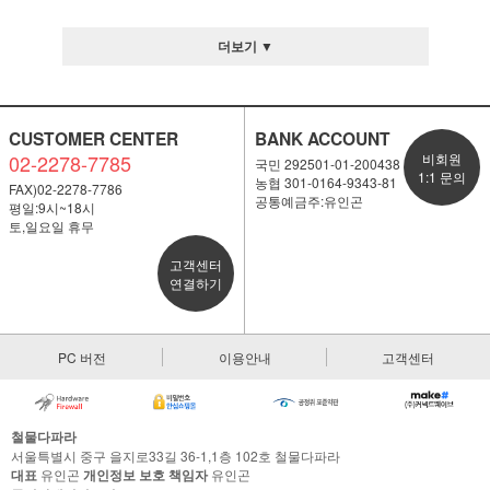
더보기 ▼
CUSTOMER CENTER
BANK ACCOUNT
02-2278-7785
비회원
국민 292501-01-200438
1:1 문의
농협 301-0164-9343-81
FAX)02-2278-7786
공통예금주:유인곤
평일:9시~18시
토,일요일 휴무
고객센터
연결하기
PC 버전
이용안내
고객센터
철물다파라
서울특별시 중구 을지로33길 36-1,1층 102호 철물다파라
대표
유인곤
개인정보 보호 책임자
유인곤