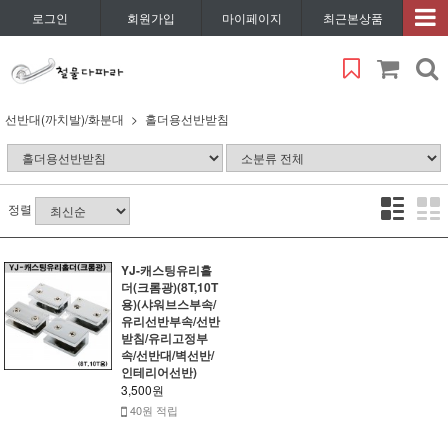
로그인
회원가입
마이페이지
최근본상품
선반대(까치발)/화분대
홀더용선반받침
정렬
YJ-캐스팅유리홀
더(크롬광)(8T,10T
용)(샤워브스부속/
유리선반부속/선반
받침/유리고정부
속/선반대/벽선반/
인테리어선반)
3,500원
40원 적립