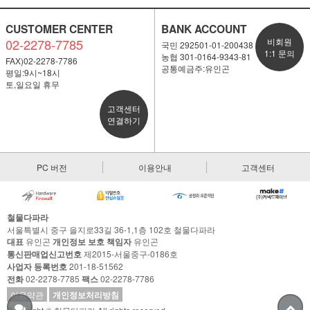
CUSTOMER CENTER
BANK ACCOUNT
02-2278-7785
비회원
국민 292501-01-200438
1:1 문의
농협 301-0164-9343-81
FAX)02-2278-7786
공통예금주:유인곤
평일:9시~18시
토,일요일 휴무
고객센터
연결하기
PC 버전
이용안내
고객센터
철물다파라
서울특별시 중구 을지로33길 36-1,1층 102호 철물다파라
대표
유인곤
개인정보 보호 책임자
유인곤
통신판매업신고번호
제2015-서울중구-0186호
사업자 등록번호
201-18-51562
전화
02-2278-7785
팩스
02-2278-7786
이용약관
개인정보처리방침