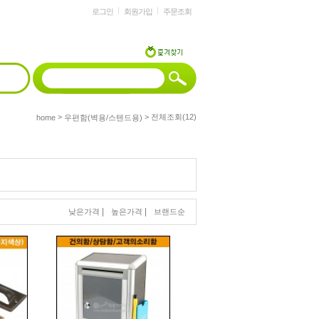
로그인
회원가입
주문조회
>
> 전체조회(12)
home
우편함(벽용/스텐드용)
|
|
낮은가격
높은가격
브랜드순