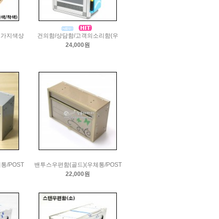
2가지색상
건의함/상담함/고객의소리함(우
24,000원
통/POST
밴투스우편함(골드)(우체통/POST
22,000원