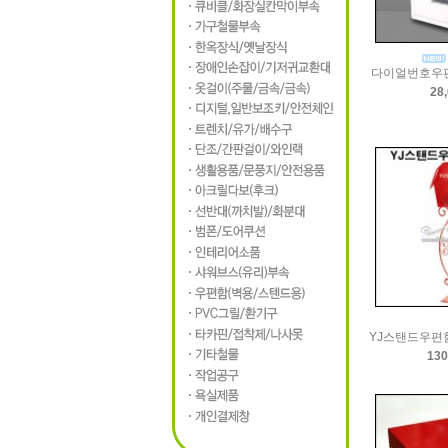
다이얼번호우편
28
YJ스탠드우편함
130