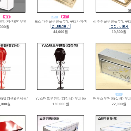
함(백색)(벽우편
포스타주물우편물투입구(2가지색
신주주물우편물투입구(
,000원
44,000원
19,800원
(빨강색)(우체통/
YJ스탠드우편함(검정색)(우체통/
밴투스우편함(실버)(우체
,000원
130,000원
22,000원