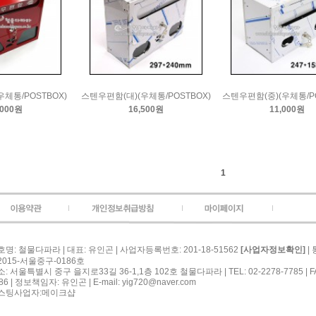
체통/POSTBOX)
스텐우편함(대)(우체통/POSTBOX)
스텐우편함(중)(우체통/PO
,000원
16,500원
11,000원
1
호명: 철물다파라 | 대표: 유인곤 | 사업자등록번호: 201-18-51562
|
[사업자정보확인]
2015-서울중구-0186호
: 서울특별시 중구 을지로33길 36-1,1층 102호 철물다파라 | TEL: 02-2278-7785 | FAX
86 | 정보책임자: 유인곤 | E-mail:
yig720@naver.com
스팅사업자:메이크샵