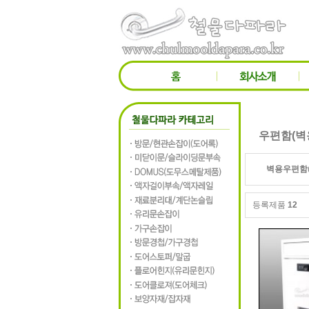
우편함(벽
벽용우편함
등록제품
12