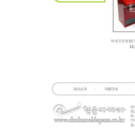
적색갓우편함(우
22
상
제
주소
77
호