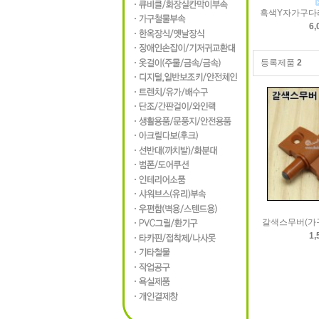
흑색Y자가구다리
6,
등록제품
2
갈색스무버(가
1,