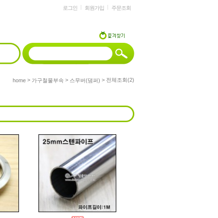
로그인
회원가입
주문조회
>
>
> 전체조회(2)
home
가구철물부속
스무버(댐퍼)