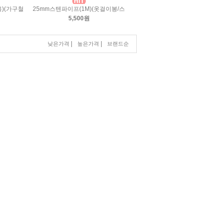
)(가구철
25mm스텐파이프(1M)(옷걸이봉/스
5,500원
|
|
낮은가격
높은가격
브랜드순