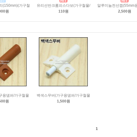
(150mm)(가구철
유리선반크롬피스다보(가구철물/
알루미늄전선캡(55mm용
000원
110원
2,500원
구용댐퍼/가구철물
백색스무버(가구용댐퍼/가구철물
500원
1,500원
1