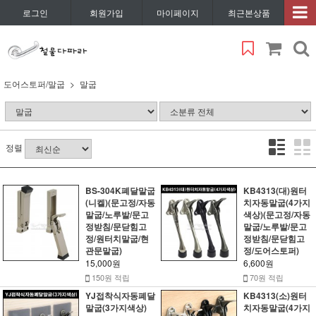
로그인
회원가입
마이페이지
최근본상품
도어스토퍼/말굽
말굽
정렬
BS-304K폐달말굽
KB4313(대)원터
(니켈)(문고정/자동
치자동말굽(4가지
말굽/노루발/문고
색상)(문고정/자동
정받침/문닫힘고
말굽/노루발/문고
정/원터치말굽/현
정받침/문닫힘고
관문말굽)
정/도어스토퍼)
15,000원
6,600원
150원 적립
70원 적립
YJ접착식자동폐달
KB4313(소)원터
말굽(3가지색상)
치자동말굽(4가지