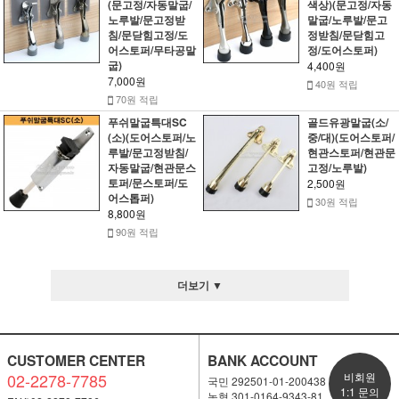
(문고정/자동말굽/
색상)(문고정/자동
노루발/문고정받
말굽/노루발/문고
침/문닫힘고정/도
정받침/문닫힘고
어스토퍼/무타공말
정/도어스토퍼)
굽)
4,400원
7,000원
40원 적립
70원 적립
푸쉬말굽특대SC
골드유광말굽(소/
(소)(도어스토퍼/노
중/대)(도어스토퍼/
루발/문고정받침/
현관스토퍼/현관문
자동말굽/현관문스
고정/노루발)
토퍼/문스토퍼/도
2,500원
어스톱퍼)
30원 적립
8,800원
90원 적립
더보기 ▼
CUSTOMER CENTER
BANK ACCOUNT
02-2278-7785
비회원
국민 292501-01-200438
1:1 문의
농협 301-0164-9343-81