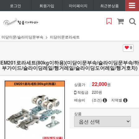
로그인
회원가입
마이페이지
최근본상품
미닫이문/슬라이딩문부속
미닫이문로라세트
0
EM201로라세트(80kg이하용)(미닫이문부속/슬라이딩문부속/하
부가이드/슬라이딩레일/행거레일/슬라이딩도어레일/행거호차)
22,000
상품가
원
적립금
220원
배송비
(조건)
지역별
상품