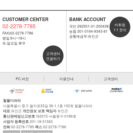
CUSTOMER CENTER
BANK ACCOUNT
02-2278-7785
비회원
국민 292501-01-200438
1:1 문의
농협 301-0164-9343-81
FAX)02-2278-7786
공통예금주:유인곤
평일:9시~18시
토,일요일 휴무
고객센터
연결하기
PC 버전
이용안내
고객센터
철물다파라
서울특별시 중구 을지로33길 36-1,1층 102호 철물다파라
대표
유인곤
개인정보 보호 책임자
유인곤
통신판매업신고번호
제2015-서울중구-0186호
사업자 등록번호
201-18-51562
전화
02-2278-7785
팩스
02-2278-7786