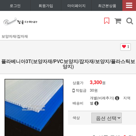
로그인
회원가입
마이페이지
최근본상품
보양자재/잡자재
1
플라베니아3T(보양자재/PVC보양지/잡자재/보양지/플라스틱보
양지)
3,300
상품가
원
적립금
30원
개별(비례추가)
지역
배송비
별
색상